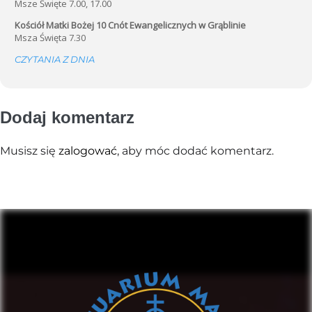
Msze Święte 7.00, 17.00
Kościół Matki Bożej 10 Cnót Ewangelicznych w Grąblinie
Msza Święta 7.30
CZYTANIA Z DNIA
Dodaj komentarz
Musisz się
zalogować
, aby móc dodać komentarz.