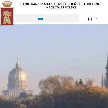
SANKTUARIUM MATKI BOŻEJ LICHEŃSKIEJ BOLESNEJ
KRÓLOWEJ POLSKI