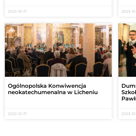
2023-10-17
2023-10
Ogólnopolska Konwiwencja
Dumn
neokatechumenalna w Licheniu
Szko
Pawł
2023-10-17
2023-10