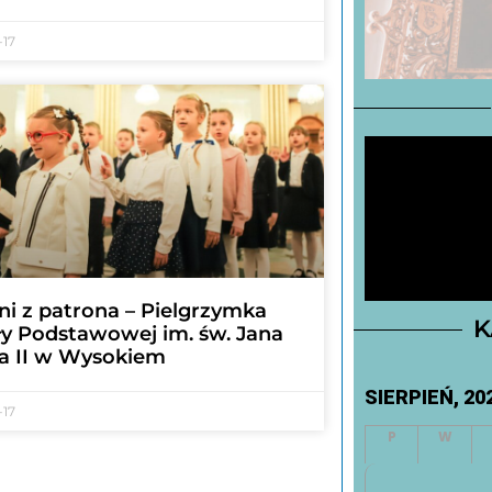
-17
i z patrona – Pielgrzymka
K
ły Podstawowej im. św. Jana
a II w Wysokiem
SIERPIEŃ, 20
-17