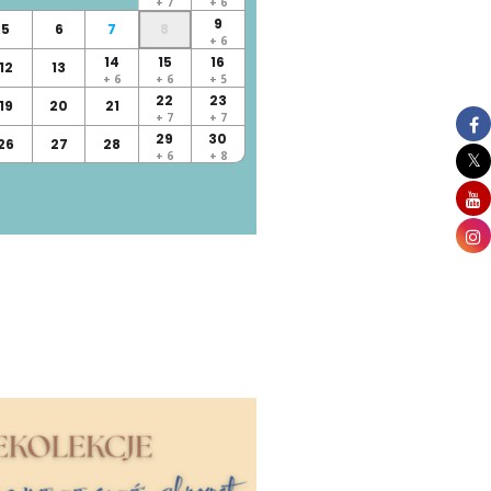
+ 7
+ 6
9
5
6
7
8
+ 6
14
15
16
12
13
+ 6
+ 6
+ 5
22
23
19
20
21
+ 7
+ 7
29
30
26
27
28
+ 6
+ 8