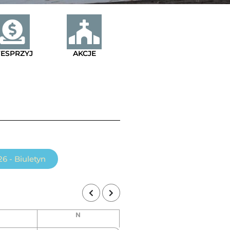
ESPRZYJ
AKCJE
6 - Biuletyn