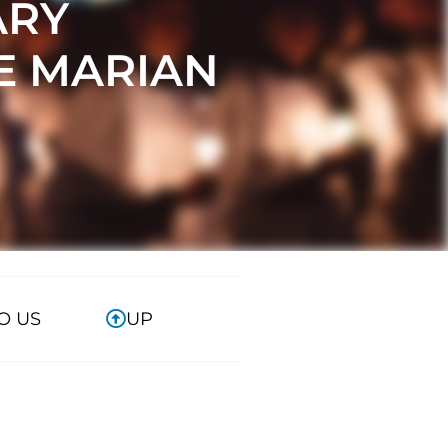
ARY
E MARIAN
O US
UP