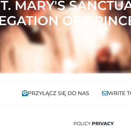
ST. MARY'S SANCTU
GATION OF PRINC
PRZYŁĄCZ SIĘ DO NAS
WRITE T
POLICY
PRIVACY