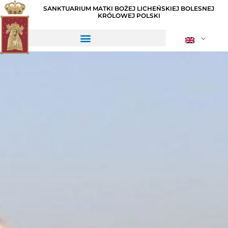
SANKTUARIUM MATKI BOŻEJ LICHEŃSKIEJ BOLESNEJ
KRÓLOWEJ POLSKI