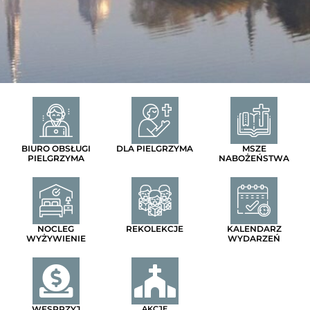
BIURO OBSŁUGI
DLA PIELGRZYMA
MSZE
PIELGRZYMA
NABOŻEŃSTWA
NOCLEG
REKOLEKCJE
KALENDARZ
WYŻYWIENIE
WYDARZEŃ
WESPRZYJ
AKCJE