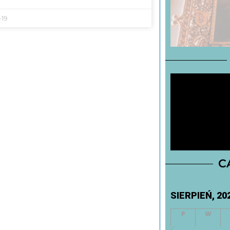
-19
C
SIERPIEŃ, 20