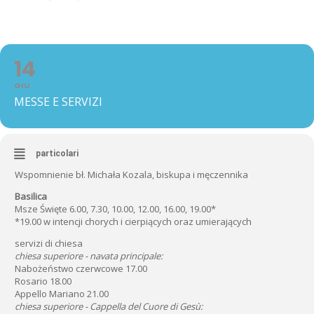
14
GIU
MESSE E SERVIZI
particolari
Wspomnienie bł. Michała Kozala, biskupa i męczennika
Basilica
Msze Święte 6.00, 7.30, 10.00, 12.00, 16.00, 19.00*
*19.00 w intencji chorych i cierpiących oraz umierających
servizi di chiesa
chiesa superiore - navata principale:
Nabożeństwo czerwcowe 17.00
Rosario 18.00
Appello Mariano 21.00
chiesa superiore - Cappella del Cuore di Gesù: