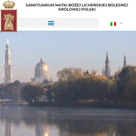
SANKTUARIUM MATKI BOŻEJ LICHEŃSKIEJ BOLESNEJ
KRÓLOWEJ POLSKI