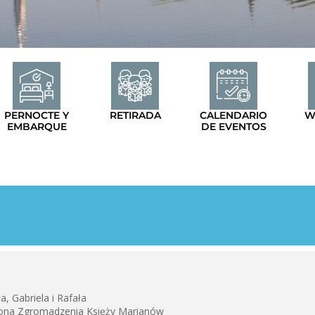
PERNOCTE Y
RETIRADA
CALENDARIO
W
EMBARQUE
DE EVENTOS
, Gabriela i Rafała
trona Zgromadzenia Księży Marianów