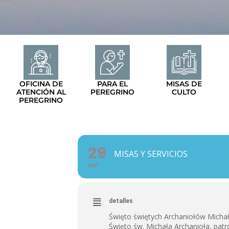
OFICINA DE
PARA EL
MISAS DE
ATENCIÓN AL
PEREGRINO
CULTO
PEREGRINO
29
MISAS Y SERVICIOS
SEP
detalles
Święto świętych Archaniołów Michała
Święto św. Michała Archanioła, pa