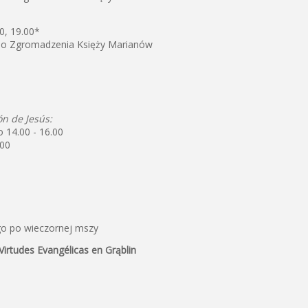
0, 19.00*
 do Zgromadzenia Księży Marianów
ón de Jesús:
 14.00 - 16.00
.00
go po wieczornej mszy
Virtudes Evangélicas en Grąblin