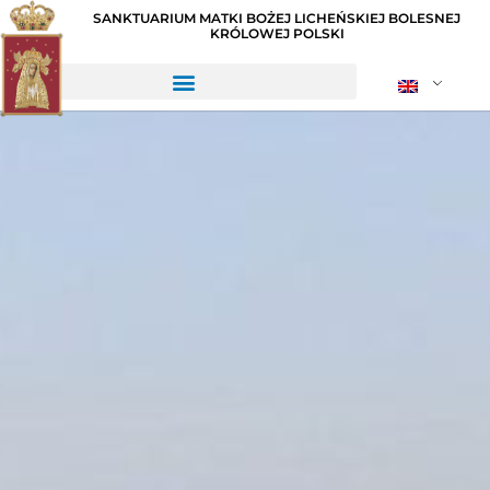
SANKTUARIUM MATKI BOŻEJ LICHEŃSKIEJ BOLESNEJ
KRÓLOWEJ POLSKI