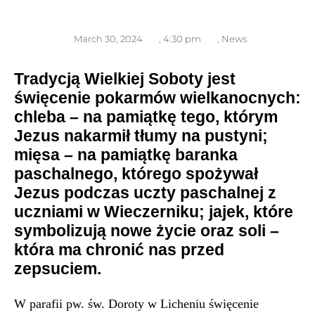
March 30, 2024
,
4:30 pm
,
News
Tradycją Wielkiej Soboty jest
święcenie pokarmów wielkanocnych:
chleba – na pamiątkę tego, którym
Jezus nakarmił tłumy na pustyni;
mięsa – na pamiątkę baranka
paschalnego, którego spożywał
Jezus podczas uczty paschalnej z
uczniami w Wieczerniku; jajek, które
symbolizują nowe życie oraz soli –
która ma chronić nas przed
zepsuciem.
W parafii pw. św. Doroty w Licheniu święcenie