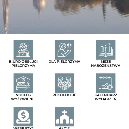
BIURO OBSŁUGI
DLA PIELGRZYMA
MSZE
PIELGRZYMA
NABOŻEŃSTWA
NOCLEG
REKOLEKCJE
KALENDARZ
WYŻYWIENIE
WYDARZEŃ
WESPRZYJ
AKCJE