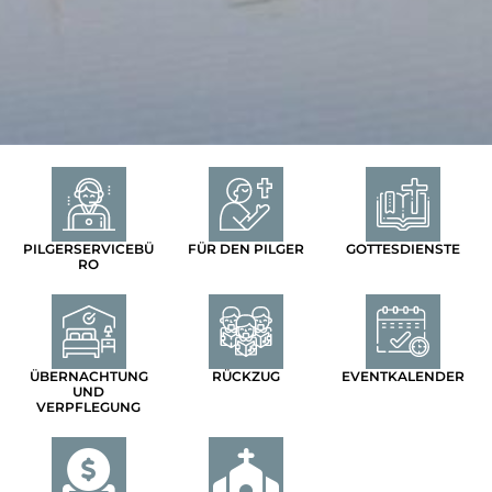
PILGERSERVICEBÜ
FÜR DEN PILGER
GOTTESDIENSTE
RO
ÜBERNACHTUNG
RÜCKZUG
EVENTKALENDER
UND
VERPFLEGUNG