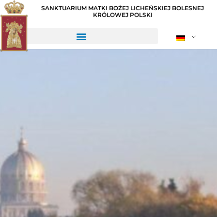
SANKTUARIUM MATKI BOŻEJ LICHEŃSKIEJ BOLESNEJ
KRÓLOWEJ POLSKI