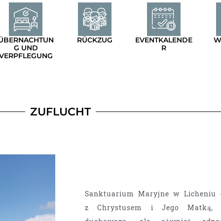
ÜBERNACHTUN
RÜCKZUG
EVENTKALENDE
W
G UND
R
VERPFLEGUNG
ZUFLUCHT
Sanktuarium Maryjne w Licheniu 
z Chrystusem i Jego Matką, m