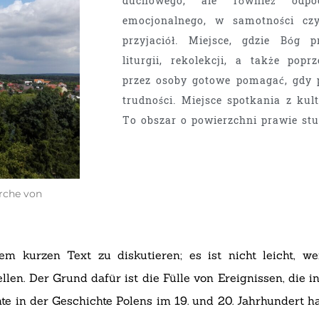
duchowego, ale również odpoc
emocjonalnego, w samotności czy
przyjaciół. Miejsce, gdzie Bóg 
liturgii, rekolekcji, a także popr
przez osoby gotowe pomagać, gdy
trudności. Miejsce spotkania z 
To obszar o powierzchni prawie stu
irche von
m kurzen Text zu diskutieren; es ist nicht leicht, we
en. Der Grund dafür ist die Fülle von Ereignissen, die i
te in der Geschichte Polens im 19. und 20. Jahrhundert h