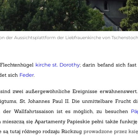
von der Aussichtsplattform der Liebfrauenkirche von Tschenstoc
 Flechtenhügel
; darin befand sich fas
kirche st. Dorothy
det sich
.
Feder
sind zwei außergewöhnliche Ereignisse erwähnenswert. 
ligtums, St. Johannes Paul II. Die unmittelbare Frucht 
 der Wallfahrtssaison ist es möglich, zu besuchen
Pä
m mieszczą się Apartamenty Papieskie pełni także funkcj
są tutaj różnego rodzaju
Rückzug
prowadzone przez ksi