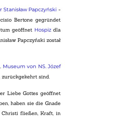
-
r Stanisław Papczyński
cisio Bertone gegründet
igtum geöffnet
dla
Hospiz
nisław Papczyński został
a.
Museum von NS. Józef
 zurückgekehrt sind.
der Liebe Gottes geöffnet
aben, haben sie die Gnade
risti fließen, Kraft, in