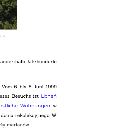
hau
t anderthalb Jahrhunderte
Vom 6. bis 8. Juni 1999
dieses Besuchs ist
Licheń
w
pstliche Wohnungen
ę domu rekolekcyjnego. W
ęży marianów
.