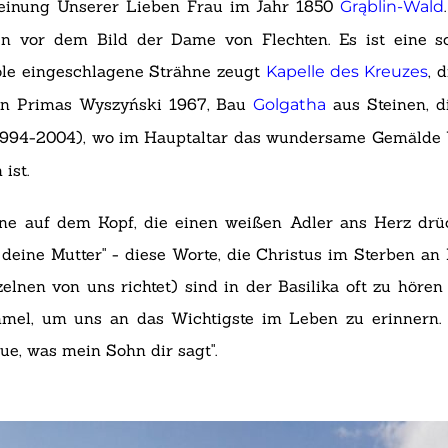
cheinung Unserer Lieben Frau im Jahr 1850
Grąblin-Wald
n vor dem Bild der Dame von Flechten. Es ist eine sc
tole eingeschlagene Strähne zeugt
, 
Kapelle des Kreuzes
n Primas Wyszyński 1967, Bau
aus Steinen, d
Golgatha
1994-2004), wo im Hauptaltar das wundersame Gemälde 
 ist.
rone auf dem Kopf, die einen weißen Adler ans Herz dr
st deine Mutter" - diese Worte, die Christus im Sterben a
zelnen von uns richtet) sind in der Basilika oft zu höre
mel, um uns an das Wichtigste im Leben zu erinnern.
Tue, was mein Sohn dir sagt".