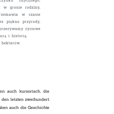
zynku fizycznego,
 w gronie rodziny,
przemawia w czasie
zez piękno przyrody,
 przeżywamy życiowe
kulturą i historią.
 hektarów.
nn auch kursorisch, die
n den letzten zweihundert
aben auch die Geschichte